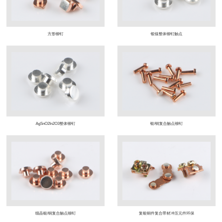
方形铆钉
银镍整体铆钉触点
AgSnO2In2O3整体铆钉
银/铜复合触点铆钉
细晶银/铜复合触点铆钉
复银铜件复合带材冲压元件环保