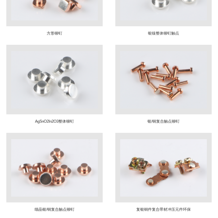
方形铆钉
银镍整体铆钉触点
AgSnO2In2O3整体铆钉
银/铜复合触点铆钉
细晶银/铜复合触点铆钉
复银铜件复合带材冲压元件环保