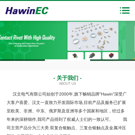
首页
走进汉文
产品展示
新闻中心
1
2
3
下载中心
- 关于我们 -
ABOUT US
联系我们
汉文电气有限公司始创于2000年,旗下畅销品牌"Hawin"深受广
大客户喜爱。汉文一直致力开发国际市场,目前产品及服务已扩展
至欧美、非洲、中东、俄罗斯及亚洲等多个国家和地区，经过多
年来的深耕细作,我司产品得到了权威人士们的一致认可。 我
司主营产品分为三大类:双复合银触点、三复合银触点及金属冲压