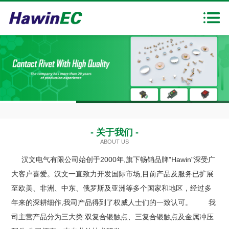
首页
走进汉文
产品展示
新闻中心
1
2
3
下载中心
- 关于我们 -
ABOUT US
联系我们
汉文电气有限公司始创于2000年,旗下畅销品牌"Hawin"深受广
大客户喜爱。汉文一直致力开发国际市场,目前产品及服务已扩展
至欧美、非洲、中东、俄罗斯及亚洲等多个国家和地区，经过多
年来的深耕细作,我司产品得到了权威人士们的一致认可。 我
司主营产品分为三大类:双复合银触点、三复合银触点及金属冲压