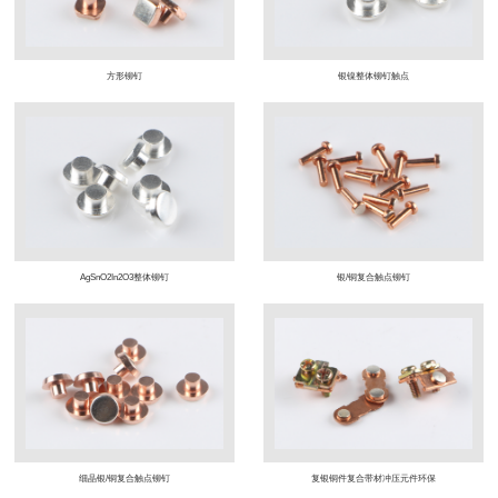
方形铆钉
银镍整体铆钉触点
AgSnO2In2O3整体铆钉
银/铜复合触点铆钉
细晶银/铜复合触点铆钉
复银铜件复合带材冲压元件环保